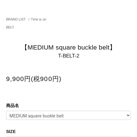
BRAND LIST
/
Time is on
BELT
【MEDIUM square buckle belt】
T-BELT-2
9,900円(税900円)
商品名
SIZE