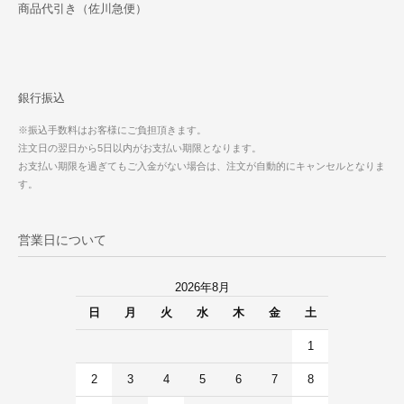
商品代引き（佐川急便）
銀行振込
※振込手数料はお客様にご負担頂きます。
注文日の翌日から5日以内がお支払い期限となります。
お支払い期限を過ぎてもご入金がない場合は、注文が自動的にキャンセルとなりま
す。
営業日について
2026年8月
日
月
火
水
木
金
土
1
2
3
4
5
6
7
8