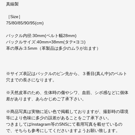
真鍮製
［Size］
75/80/85/90/95(cm)
バックル内径:30mm(ベルト幅28mm)
バックルサイズ:40mm×38mm(タテ×ヨコ)
革の厚み:3.5mm（革製品は多少のムラが出ます）
※サイズ表記はバックルのピン先から、３番目(真ん中)のベルト
穴までの長さになります。
※天然皮革のため、生体時の傷やシワ、血筋、シボ感などに個体
差があります、あらかじめご了承下さい。
※商品写真は実物に近い色で掲載しておりますが、撮影時の環境
等により色味に多少の誤差があることをご了承下さい。
つきましてはInstagram等のSNSにて着用写真を載せているの
で、そちらも参考にしてくださいますようお願い致します。